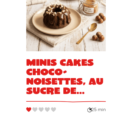
Minis cakes
choco-
noisettes, au
sucre de
coco
25 min