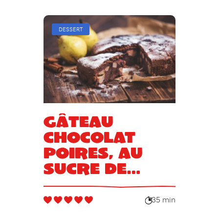
DESSERT
Gâteau
chocolat
poires, au
sucre de
canne de
stévia
35 min