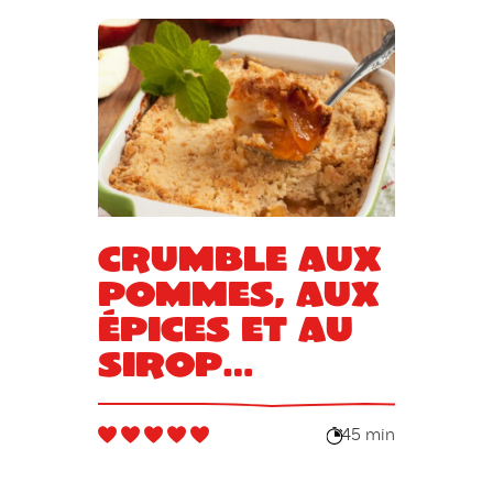
Crumble aux
pommes, aux
épices et au
sirop
d’agave
45 min