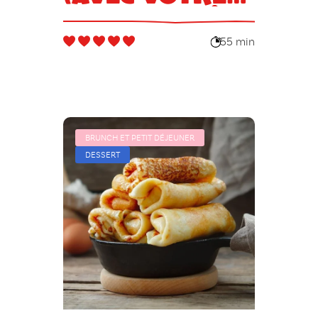
reste de pâte
à crêpes)
55 min
BRUNCH ET PETIT DÉJEUNER
DESSERT