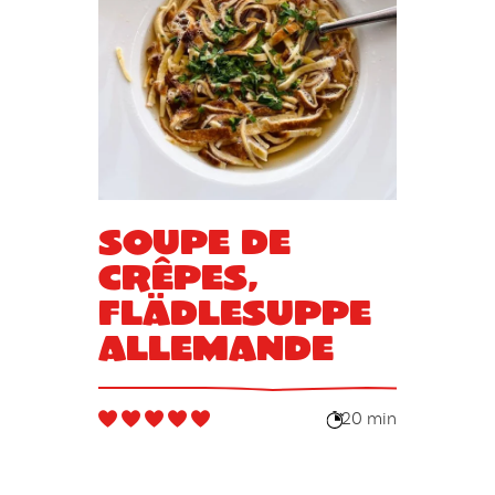
Soupe de
crêpes,
flädlesuppe
allemande
20 min