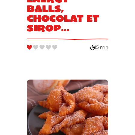
balls,
chocolat et
sirop
d’agave
15 min