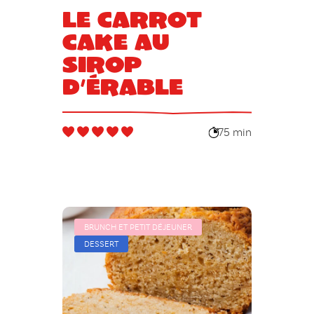
Le carrot
cake au
sirop
d’érable
75 min
BRUNCH ET PETIT DÉJEUNER
DESSERT