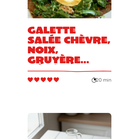
Galette
salée chèvre,
noix,
gruyère
râpé et miel
20 min