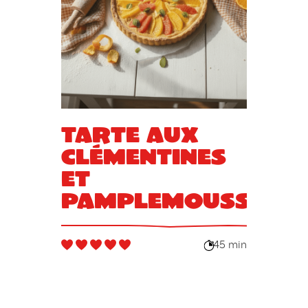
Tarte aux
clémentines
et
pamplemousse
45 min