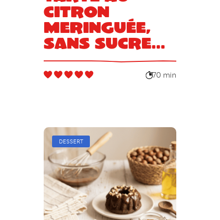
citron
meringuée,
sans sucre
blanc
70 min
DESSERT