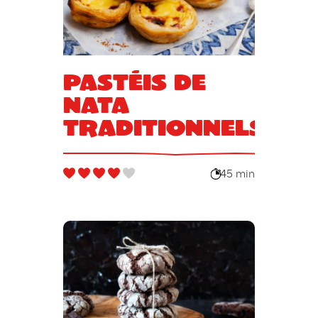
Pastéis de
nata
traditionnels
45 min