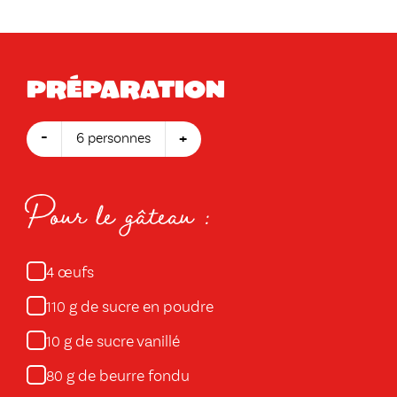
Préparation
-
+
6 personnes
Pour le gâteau :
œufs
4
g de sucre en poudre
110
g de sucre vanillé
10
g de beurre fondu
80