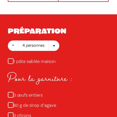
Préparation
-
+
4 personnes
pâte sablée maison
1
Pour la garniture :
œufs entiers
3
g de sirop d’agave
80
citrons
3