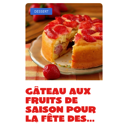
DESSERT
Gâteau aux
fruits de
saison pour
la Fête des
Mères