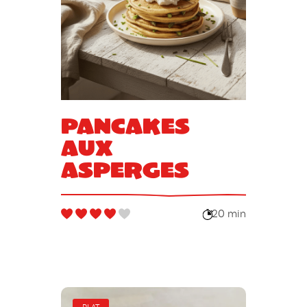
Pancakes
aux
asperges
20 min