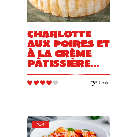
Charlotte
aux poires et
à la crème
pâtissière
rapide et
délicieuse
80 min
PLAT