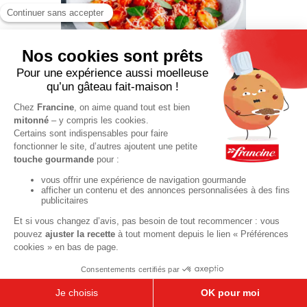
Gnocchis
maison à la
sauce tomate
de ma grand-
mère
45 min
1
2
3
»