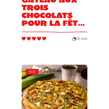
trois
chocolats
pour la Fête
des Pères
55 min
PLAT