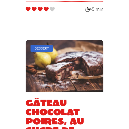
45 min
DESSERT
Gâteau
chocolat
poires, au