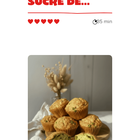
sucre de
canne de
stévia
35 min