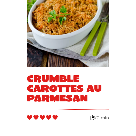
Crumble
carottes au
parmesan
70 min