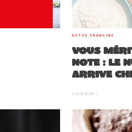
ACTUS FRANCINE
Vous méri
note : le 
arrive che
Lire la suite >