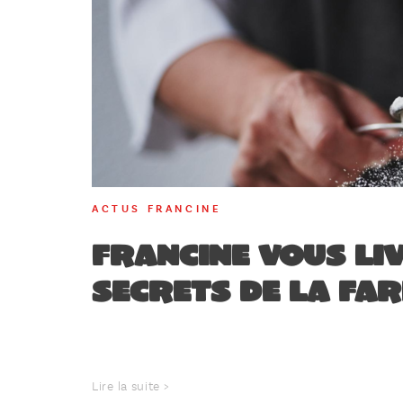
ACTUS FRANCINE
Francine vous liv
secrets de la far
Lire la suite >