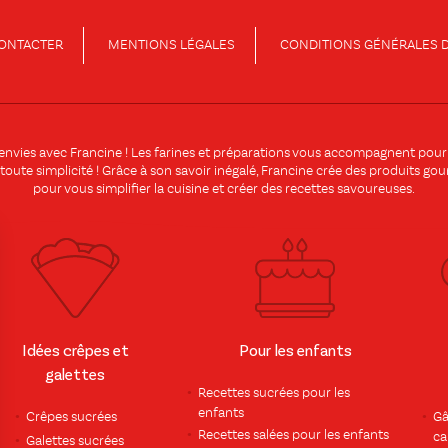
ONTACTER
MENTIONS LÉGALES
CONDITIONS GÉNÉRALES D
 envies avec
Francine
! Les
farines
et
préparations
vous accompagnent pour ré
 toute simplicité ! Grâce à son savoir inégalé, Francine crée des produits go
pour vous simplifier la cuisine et créer des
recettes
savoureuses.
Idées crêpes et
Pour les enfants
galettes
Recettes sucrées pour les
enfants
Crêpes sucrées
Gâ
Recettes salées pour les enfants
ca
Galettes sucrées