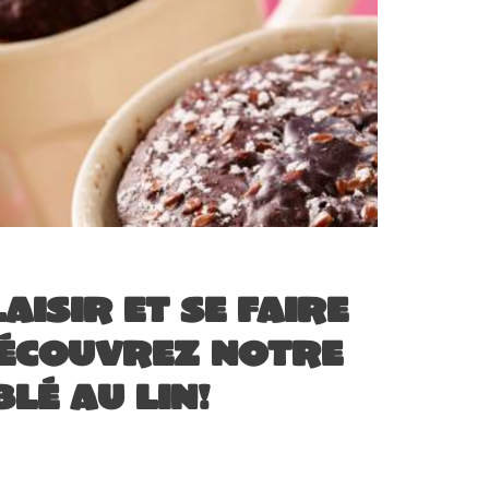
laisir et se faire
 découvrez notre
blé au lin!