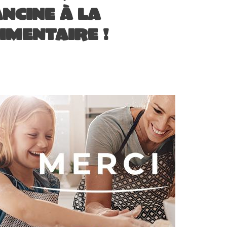
ncine à la
imentaire !