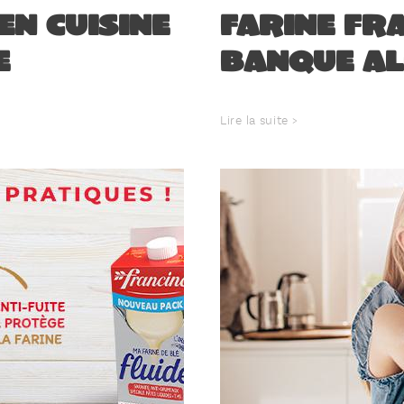
en cuisine
farine Fra
e
Banque Al
Lire la suite >