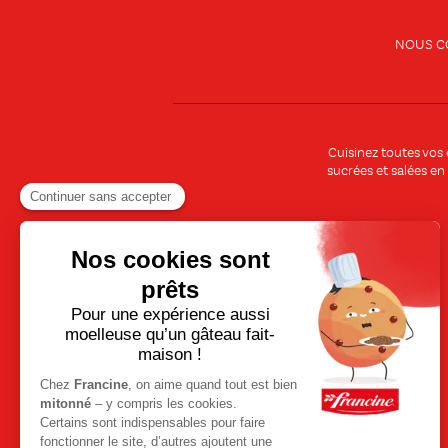
NOUS C
Cuisinez toutes vos
sucrées et salées en
Recettes rapides et faciles
Recettes simples pour tous les
jours
Soupes