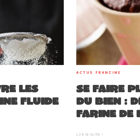
ACTUS FRANCINE
re les
Se faire p
ine fluide
du bien :
farine de 
Lire la suite >