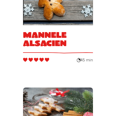
Mannele
alsacien
45 min