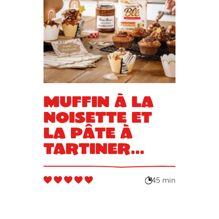
Muffin à la
noisette et
la Pâte à
tartiner
Francine x
Bonne
45 min
Maman