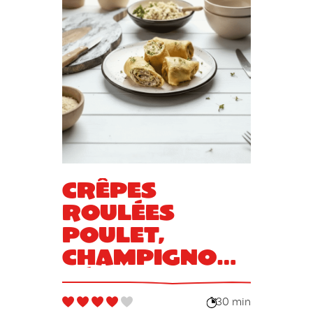
Crêpes
roulées
poulet,
champignons,
béchamel
30 min