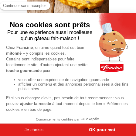
Cake
moelleux à
la citrouille
55 min