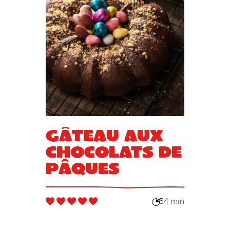
Gâteau aux
chocolats de
Pâques
54 min