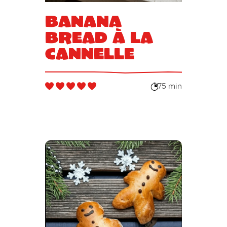
Banana
bread à la
cannelle
75 min