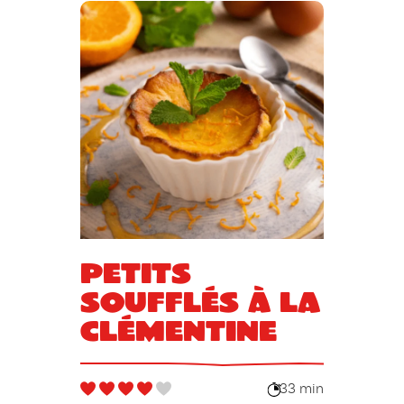
Petits
soufflés à la
clémentine
33 min