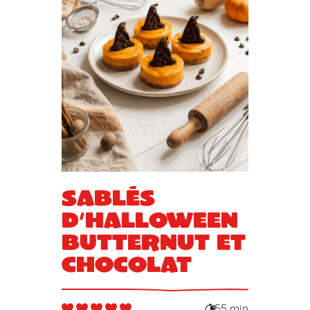
Sablés
d’Halloween
butternut et
chocolat
55 min