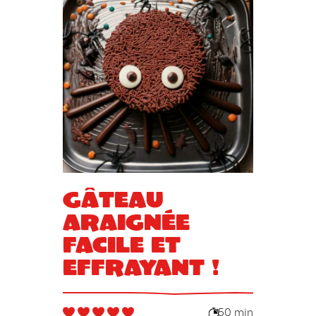
Gâteau
araignée
facile et
effrayant !
50 min