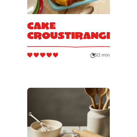
Cake
croustirange
50 min