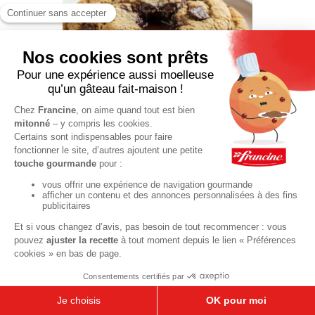
Cookie géant
au coeur
fondant
80 min