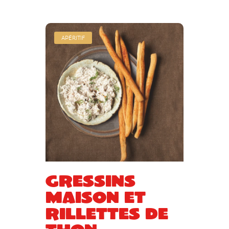
APÉRITIF
Gressins
maison et
rillettes de