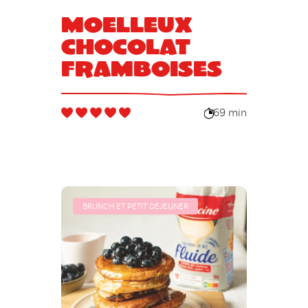
Moelleux
chocolat
framboises
69 min
BRUNCH ET PETIT DÉJEUNER