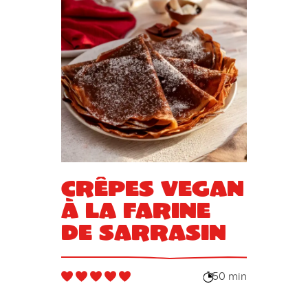
Crêpes vegan
à la farine
de sarrasin
50 min