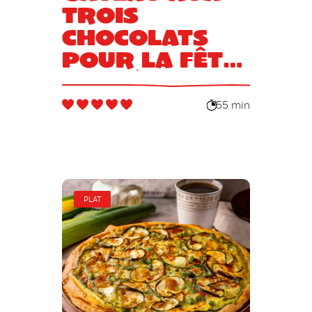
trois
chocolats
pour la Fête
des Pères
55 min
PLAT