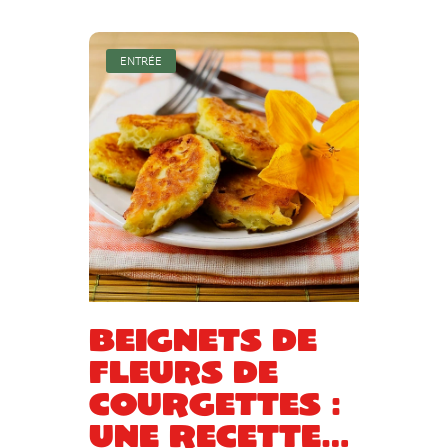
ENTRÉE
Beignets de
fleurs de
courgettes :
une recette