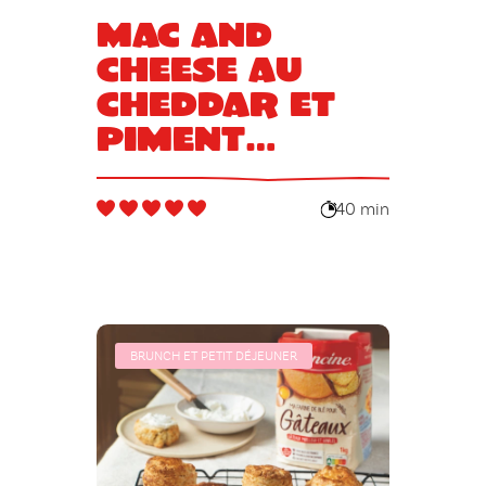
Mac and
cheese au
cheddar et
piment
d’Espelette
40 min
BRUNCH ET PETIT DÉJEUNER