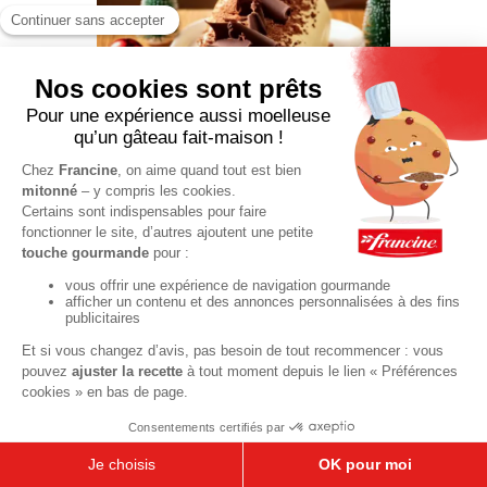
Bûche de
Noël glacée
chocolat et
poires
04 h 30 min