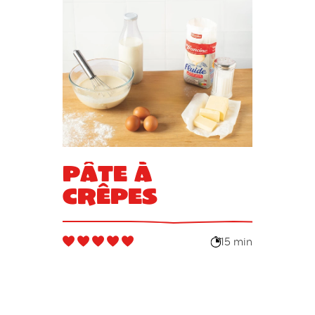
Pâte à
crêpes
15 min