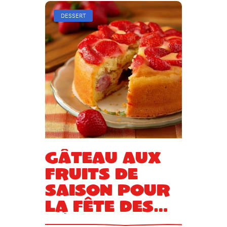
DESSERT
Gâteau aux
fruits de
saison pour
la Fête des
Mères