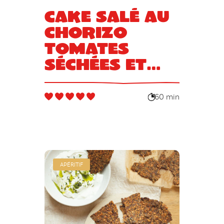
Cake salé au
chorizo
tomates
séchées et
basilic
60 min
APÉRITIF