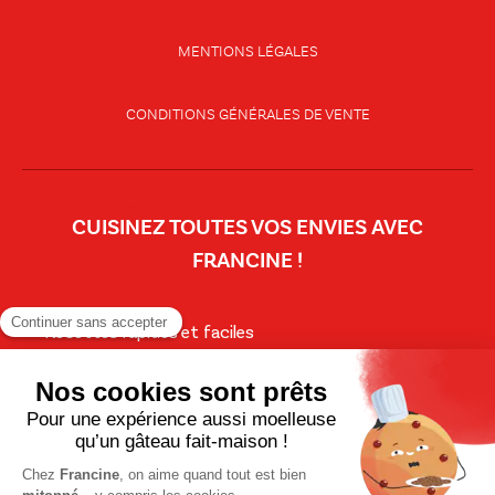
MENTIONS LÉGALES
CONDITIONS GÉNÉRALES DE VENTE
CUISINEZ TOUTES VOS ENVIES AVEC
FRANCINE !
Recettes rapides et faciles
Recettes simples pour tous les jours
Soupes
Salades
Pains et brioches
Les recettes de fêtes