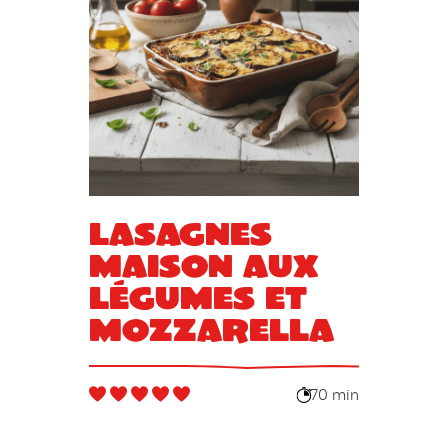
Lasagnes
maison aux
légumes et
mozzarella
70 min