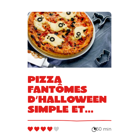
Pizza
fantômes
d’Halloween
simple et
gourmande
60 min