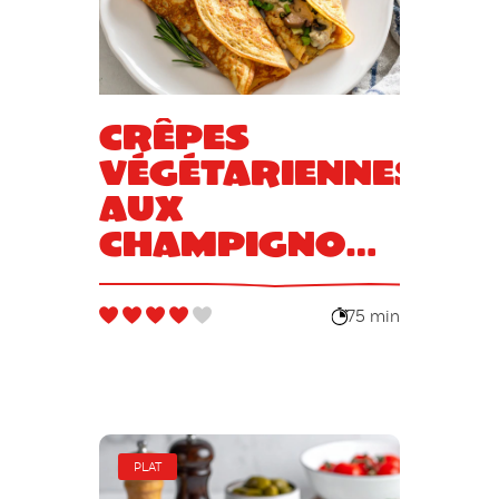
Crêpes
végétariennes
aux
champignons
et poireaux
fondants
75 min
PLAT