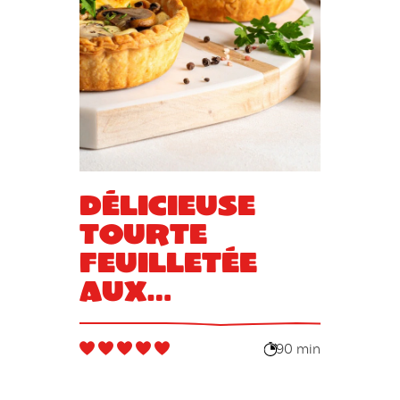
Délicieuse
tourte
feuilletée
aux
champignons
90 min