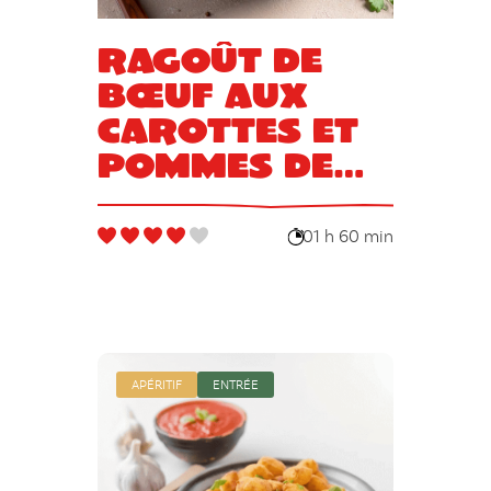
Ragoût de
bœuf aux
carottes et
pommes de
terre
01 h 60 min
APÉRITIF
ENTRÉE