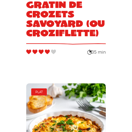
Gratin de
crozets
savoyard (ou
croziflette)
35 min
PLAT