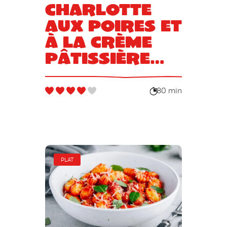
Charlotte
aux poires et
à la crème
pâtissière
rapide et
délicieuse
80 min
PLAT