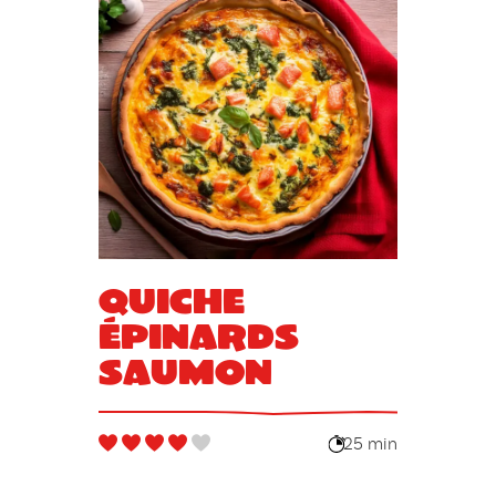
Quiche
épinards
saumon
25 min