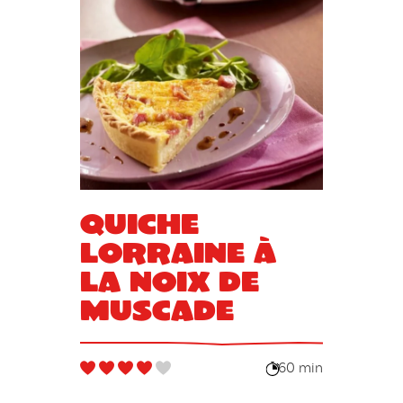
Quiche
lorraine à
la noix de
muscade
60 min