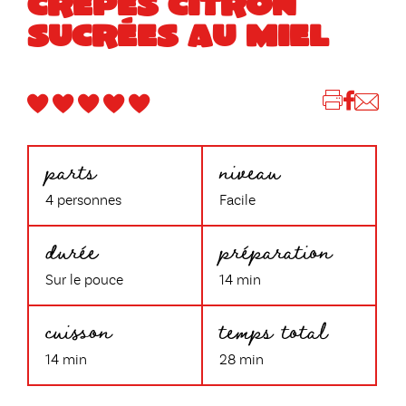
CRÊPES CITRON
SUCRÉES AU MIEL
parts
niveau
4 personnes
Facile
durée
préparation
Sur le pouce
14 min
cuisson
temps total
14 min
28 min