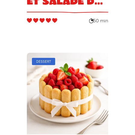
et salade de
fruits
exotiques
50 min
DESSERT