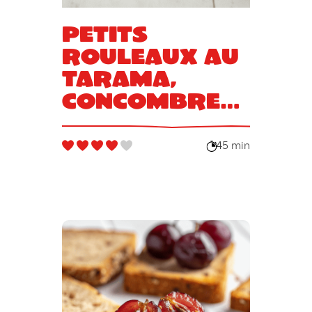
Petits
rouleaux au
tarama,
concombre
et oeufs de
saumon
45 min