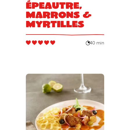
épeautre,
marrons &
myrtilles
40 min