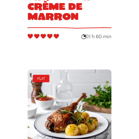
crème de
marron
01 h 60 min
PLAT