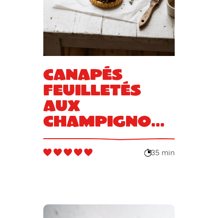
Canapés
feuilletés
aux
champignons
et au magret
fumé
35 min