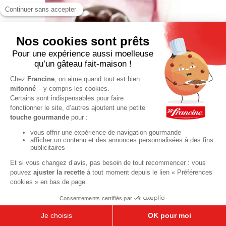
Bonbons au
chocolat de
pâques
40 min