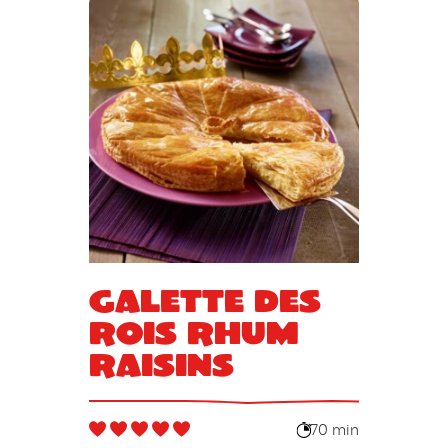
Galette des
rois rhum
raisins
70 min