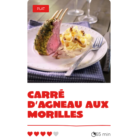
PLAT
Carré
d’agneau aux
morilles
65 min