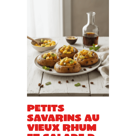
Petits
savarins au
vieux rhum