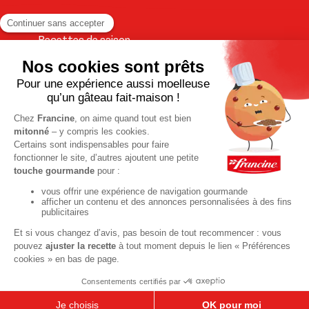
Recettes de saison
Printemps
Été
Automne
Hiver
TOUTES LES RECETTES
Pour votre santé, pratiquez une activité physique régulière. Plus
d’infos sur
www.mangerbouger.fr