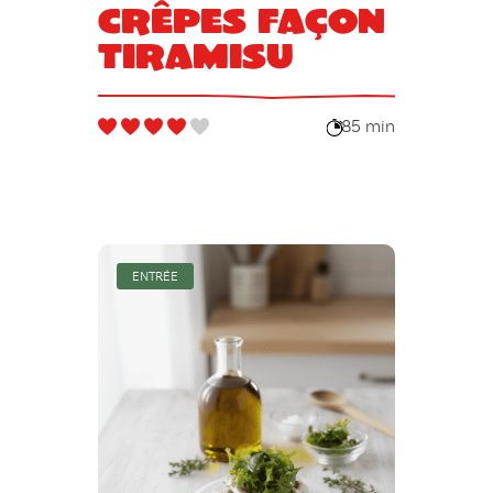
crêpes façon
tiramisu
85 min
ENTRÉE