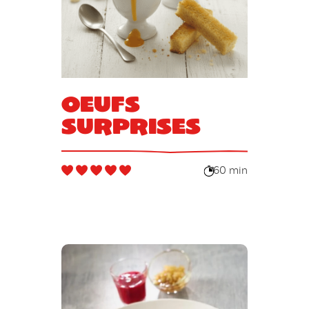
Oeufs
surprises
60 min