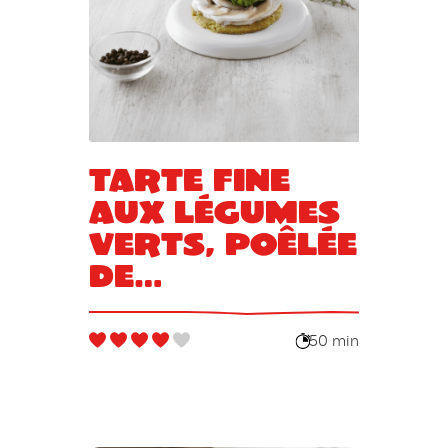
Tarte fine
aux légumes
verts, poêlée
de
champignons
à l’huile de
50 min
truffe