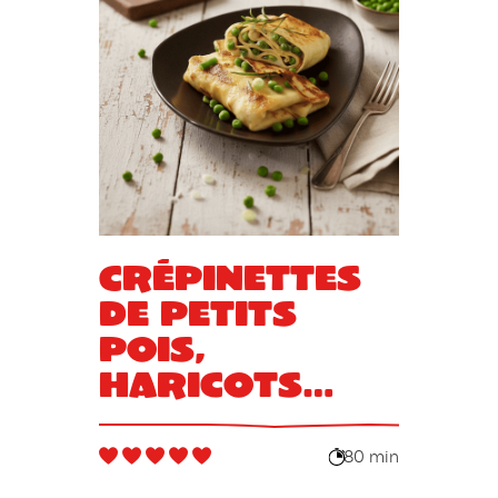
Crépinettes
de petits
pois,
haricots
verts et
oignons de
80 min
printemps