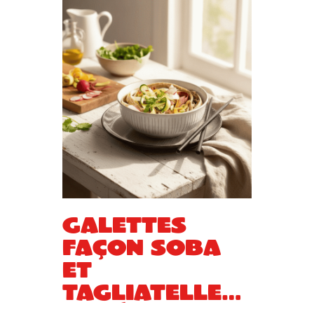
Galettes
façon soba
et
tagliatelles
de légumes