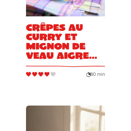
Crêpes au
curry et
mignon de
veau aigre
doux
80 min