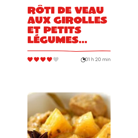
Rôti de veau
aux girolles
et petits
légumes
printaniers
glacés au
01 h 20 min
miel