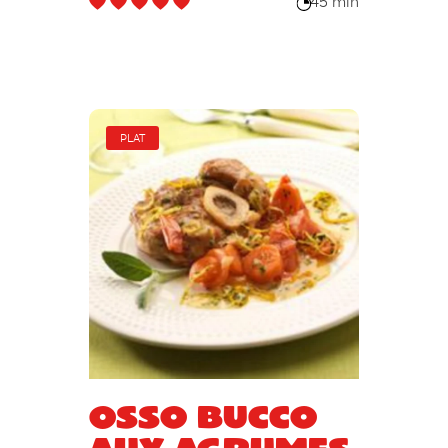
45 min
PLAT
Osso bucco
aux agrumes