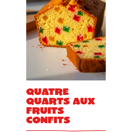
Quatre
quarts aux
fruits
confits