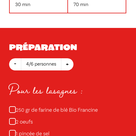
30 min
70 min
Préparation
-
+
4/6 personnes
Pour les lasagnes :
gr de farine de blé Bio Francine
250
oeufs
2
pincée de sel
1