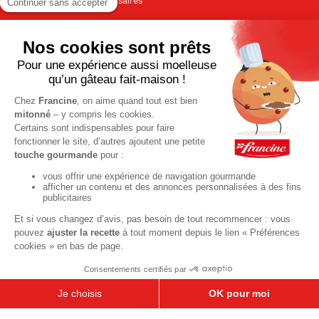
Tout pour les anniversaires
Pour le dessert
Gâteaux et cakes
À base de fruits
Crèmes et flans
Recettes de saison
Printemps
Été
Automne
Hiver