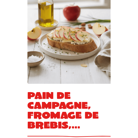
Pain de
campagne,
fromage de
brebis,
pommes et