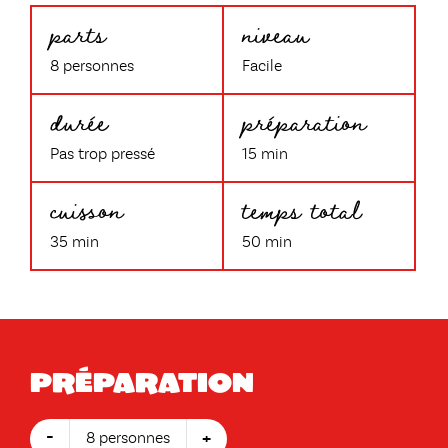
parts
niveau
8 personnes
Facile
durée
préparation
Pas trop pressé
15 min
cuisson
temps total
35 min
50 min
Préparation
-
+
8 personnes