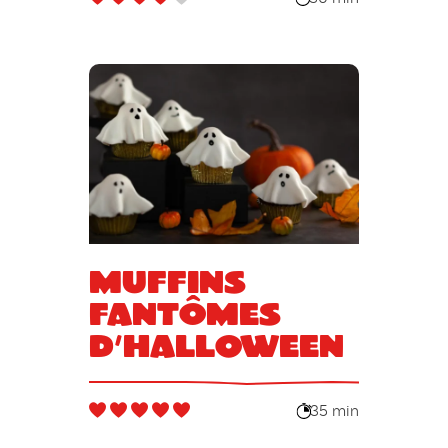
Muffins
fantômes
d’Halloween
35 min