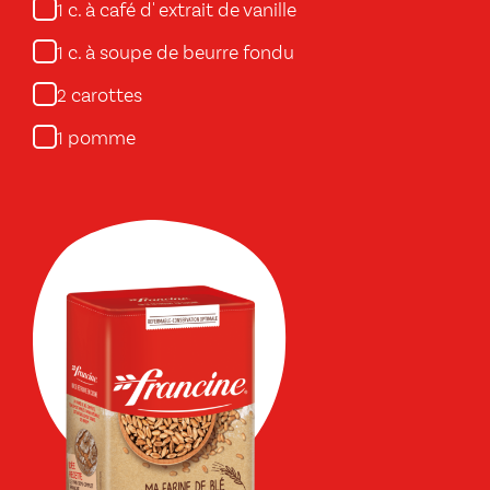
c. à café d' extrait de vanille
1
c. à soupe de beurre fondu
1
carottes
2
pomme
1