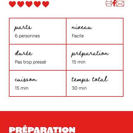
parts
niveau
6 personnes
Facile
durée
préparation
Pas trop pressé
15 min
cuisson
temps total
15 min
30 min
Préparation