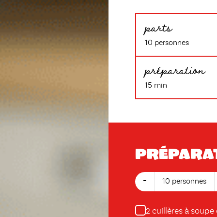
parts
10 personnes
préparation
15 min
Prépara
-
10 personnes
cuillères à soupe
2