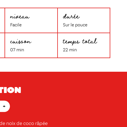
niveau
durée
Facile
Sur le pouce
cuisson
temps total
07 min
22 min
tion
+
 de noix de coco râpée