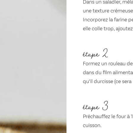
Dans un saladier, méla
une texture crémeuse. 
Incorporez la farine p
elle colle trop, ajoutez
étape 2
Formez un rouleau de
dans du film alimentai
qu’il durcisse (ce ser
étape 3
Préchauffez le four à
cuisson.