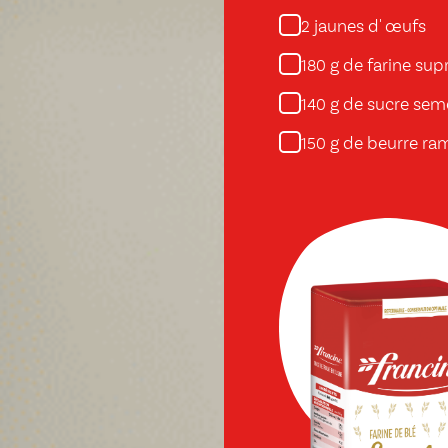
jaunes d' œufs
2
g de farine su
180
g de sucre sem
140
g de beurre ram
150