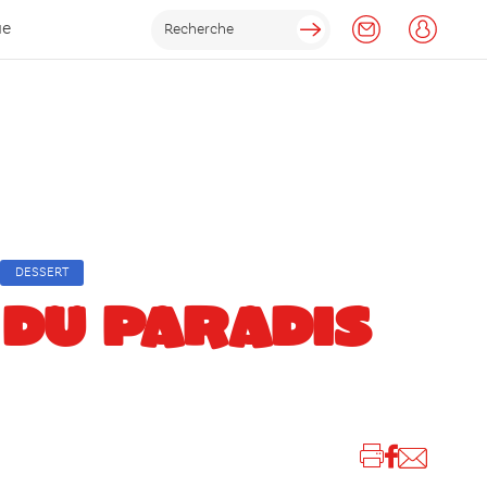
ue
DESSERT
 DU PARADIS