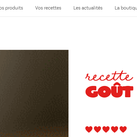
os produits
Vos recettes
Les actualités
La boutiq
recette
GOÛT