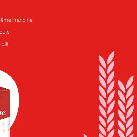
prême Francine
oule
olli