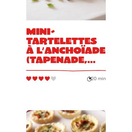
Mini-
tartelettes
à l’anchoïade
(tapenade,
coulis de
tomates)
20 min