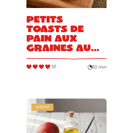
Petits
toasts de
pain aux
graines au
saumon fumé
60 min
APÉRITIF