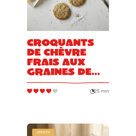
Croquants
de chèvre
frais aux
graines de
sésame
25 min
APÉRITIF