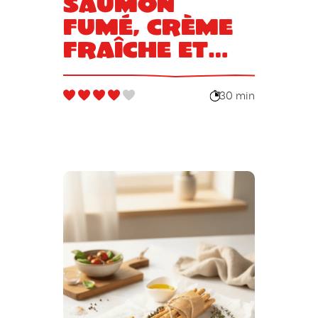
saumon
fumé, crème
fraîche et
ciboulette
30 min