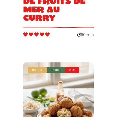
de fruits de
mer au
curry
60 min
APÉRITIF
ENTRÉE
PLAT