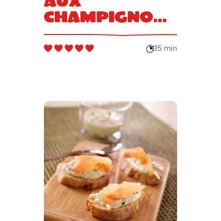
aux
champignons
et au magret
fumé
35 min