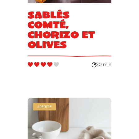
Sablés
comté,
chorizo et
olives
30 min
APÉRITIF