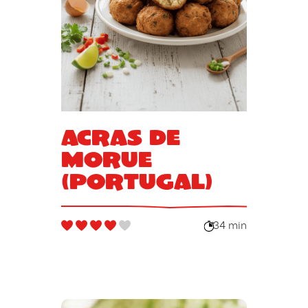
Acras de
morue
(Portugal)
34 min