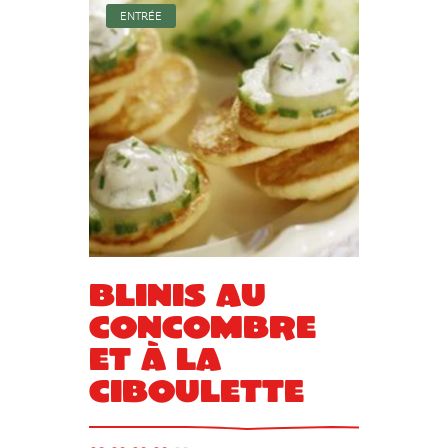
ENTRÉE
Blinis au
concombre
et à la
ciboulette