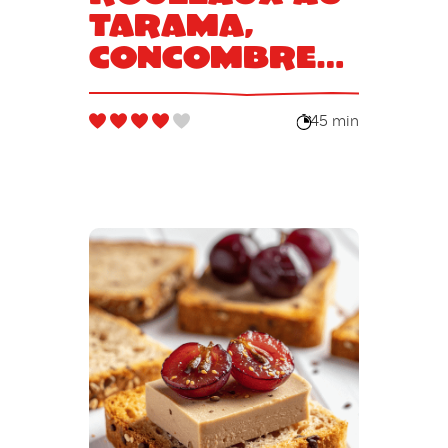
tarama,
concombre
et oeufs de
saumon
45 min