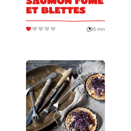
saumon fumé
et blettes
35 min