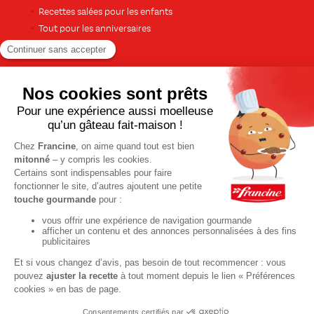
Recettes salées pour les enfants
Tout pour les anniversaires
Pour le dessert
Gâteaux et cakes
À base de fruits
Crèmes et flans
Recettes de saison
Printemps
Été
Automne
Hiver