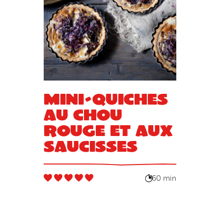
Mini-quiches
au chou
rouge et aux
saucisses
60 min