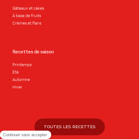
Gâteaux et cakes
À base de fruits
Crèmes et flans
Recettes de saison
Printemps
Été
Automne
Hiver
TOUTES LES RECETTES