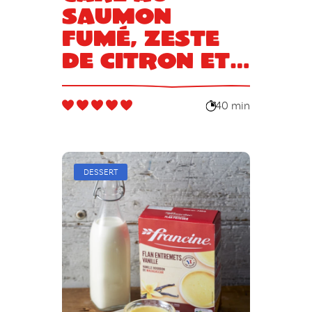
saumon
fumé, zeste
de citron et
aneth
40 min
DESSERT