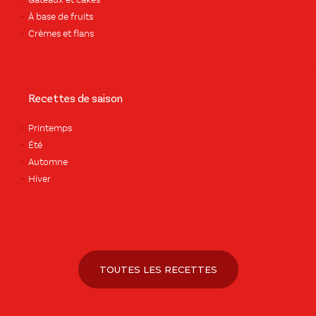
Gâteaux et cakes
À base de fruits
Crèmes et flans
Recettes de saison
Printemps
Été
Automne
Hiver
TOUTES LES RECETTES