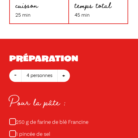
cuisson
temps total
25 min
45 min
Préparation
-
+
4 personnes
Pour la pâte :
g de farine de blé Francine
250
pincée de sel
1