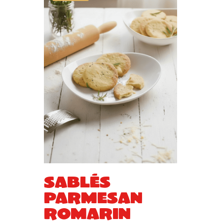
Sablés
parmesan
romarin