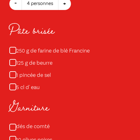
-
+
4 personnes
Pâte brisée
g de farine de blé Francine
250
g de beurre
125
pincée de sel
1
cl d' eau
5
Garniture
dés de comté