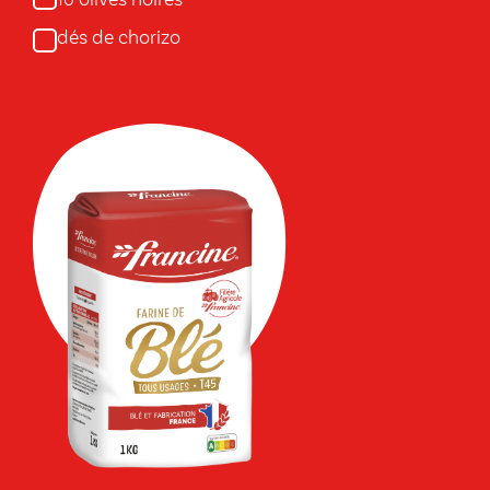
olives noires
10
dés de chorizo