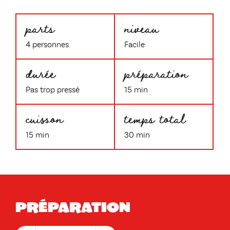
parts
niveau
4 personnes
Facile
durée
préparation
Pas trop pressé
15 min
cuisson
temps total
15 min
30 min
Préparation