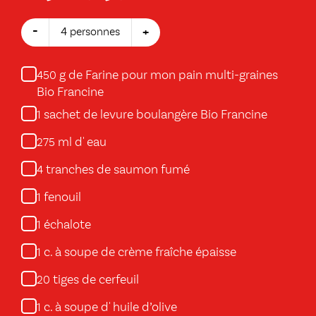
-
+
4 personnes
g de Farine pour mon pain multi-graines
450
Bio Francine
sachet de levure boulangère Bio Francine
1
ml d' eau
275
tranches de saumon fumé
4
fenouil
1
échalote
1
c. à soupe de crème fraîche épaisse
1
tiges de cerfeuil
20
c. à soupe d' huile d’olive
1