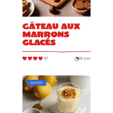
Gâteau aux
marrons
glacés
65 min
DESSERT