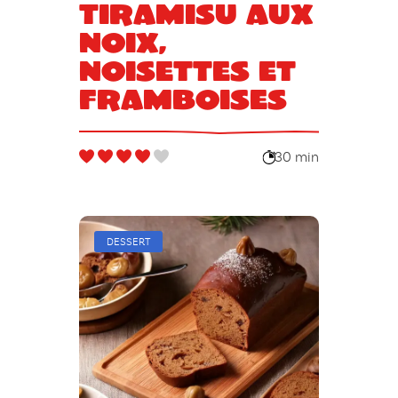
Tiramisu aux
noix,
noisettes et
framboises
30 min
DESSERT