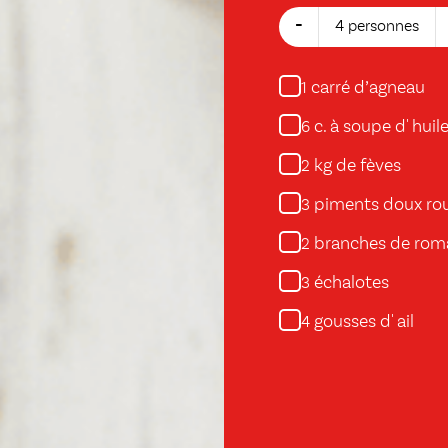
-
4 personnes
carré d’agneau
1
c. à soupe d' huile
6
kg de fèves
2
piments doux ro
3
branches de rom
2
échalotes
3
gousses d' ail
4