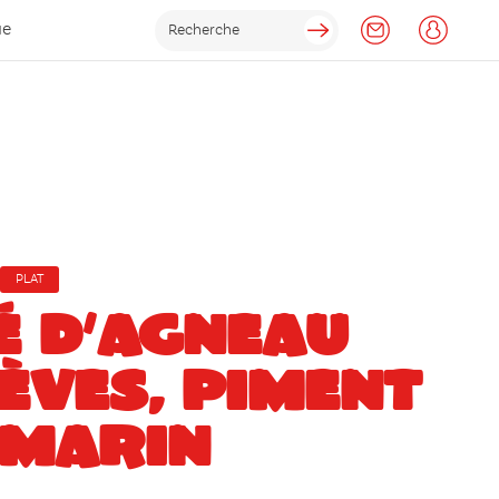
ue
PLAT
É D’AGNEAU
ÈVES, PIMENT
OMARIN