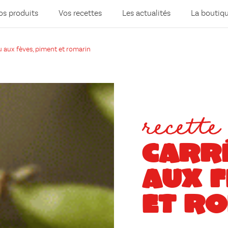
os produits
Vos recettes
Les actualités
La boutiq
 aux fèves, piment et romarin
recette
CARR
AUX F
ET R