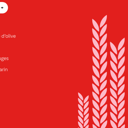
+
 d’olive
uges
arin