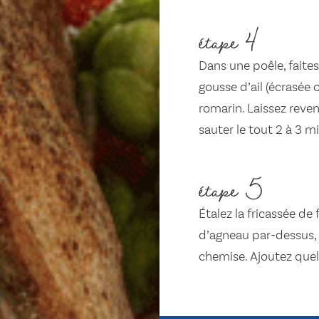
étape 4
Dans une poêle, faites 
gousse d’ail (écrasée 
romarin. Laissez reven
sauter le tout 2 à 3 m
étape 5
Étalez la fricassée de
d’agneau par-dessus, p
chemise. Ajoutez quel