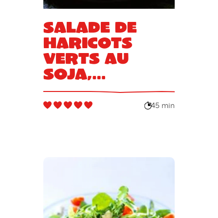
Salade de
haricots
verts au
soja,
oignons
rouges et
45 min
persil