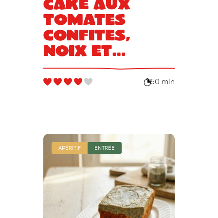
Cake aux
tomates
confites,
noix et
tapenade
50 min
APÉRITIF
ENTRÉE