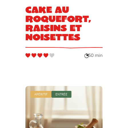
Cake au
roquefort,
raisins et
noisettes
50 min
APÉRITIF
ENTRÉE