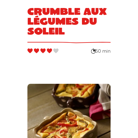
Crumble aux
légumes du
soleil
50 min