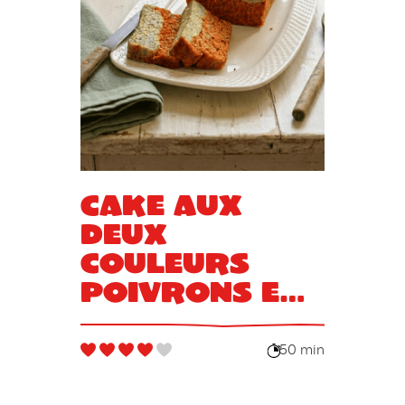
Cake aux
deux
couleurs
poivrons et
aubergines
grillées
50 min