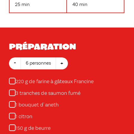
25 min
40 min
Préparation
-
+
6 personnes
g de farine à gâteaux Francine
220
tranches de saumon fumé
3
bouquet d' aneth
1
citron
1
g de beurre
150