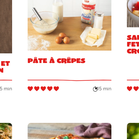
Sa
fe
cr
Pâte à crêpes
 et
n
5 min
15 min