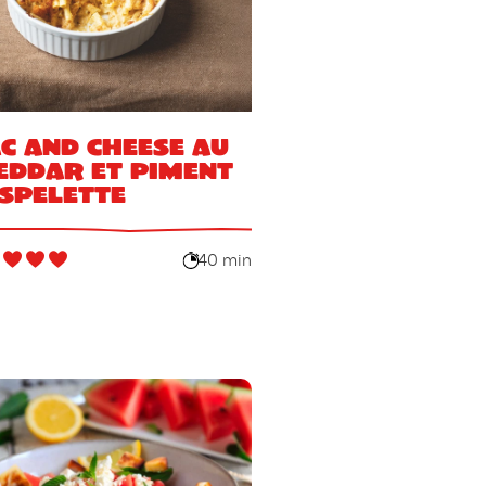
c and cheese au
eddar et piment
Espelette
40 min