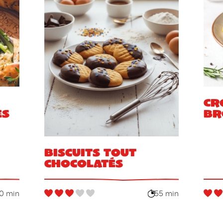
Cr
es
br
Biscuits tout
chocolatés
0 min
55 min