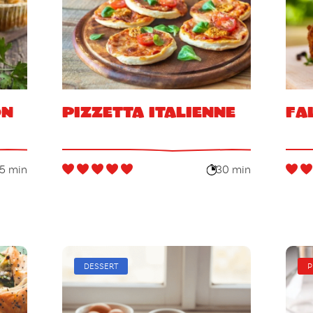
on
Pizzetta italienne
Fa
5 min
30 min
DESSERT
P