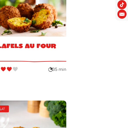
lafels au four
35 min
LAT