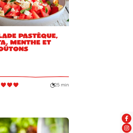
lade pastèque,
ta, menthe et
oûtons
25 min