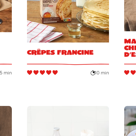
Ma
ch
Crêpes Francine
d’
5 min
10 min