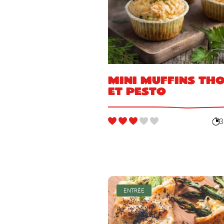
Mini muffins th
et pesto
3
ENTRÉE