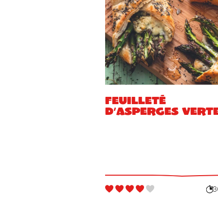
Feuilleté
d’asperges vert
3