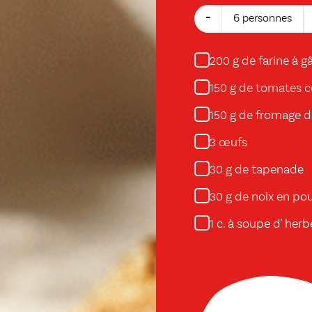
-
6 personnes
g de farine à g
200
g de tomates c
150
g de fromage d
150
œufs
3
g de tapenade
30
g de noix en po
30
c. à soupe d' her
1