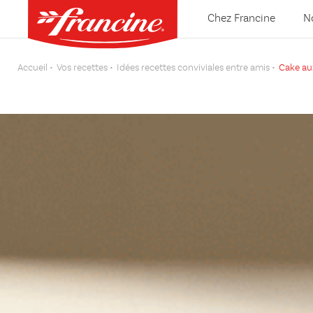
Chez Francine
N
Accueil
Vos recettes
Idées recettes conviviales entre amis
Cake au