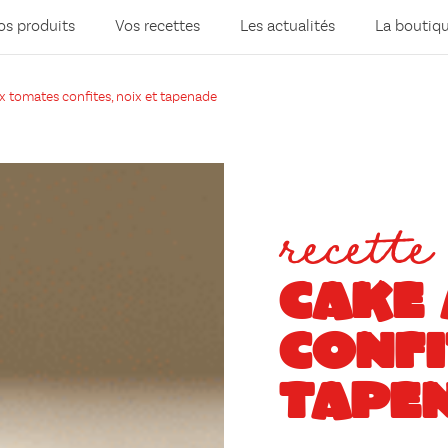
os produits
Vos recettes
Les actualités
La boutiq
x tomates confites, noix et tapenade
recette
CAKE
CONFI
TAPE