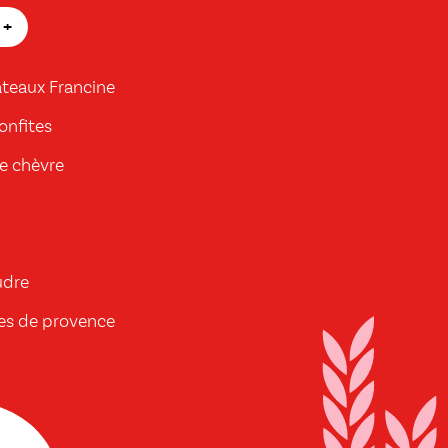
+
âteaux Francine
onfites
e chèvre
udre
bes de provence