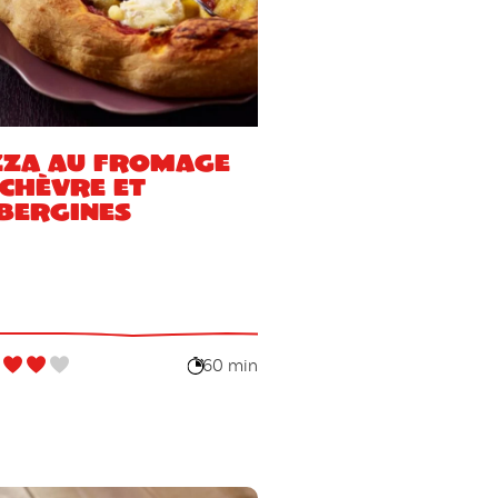
zza au fromage
 chèvre et
bergines
60 min