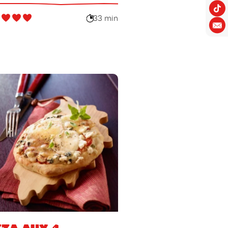
33 min
zza aux 4