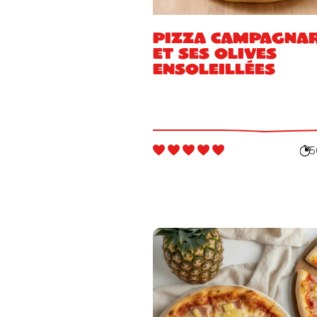
Pizza campagna
et ses olives
ensoleillées
5