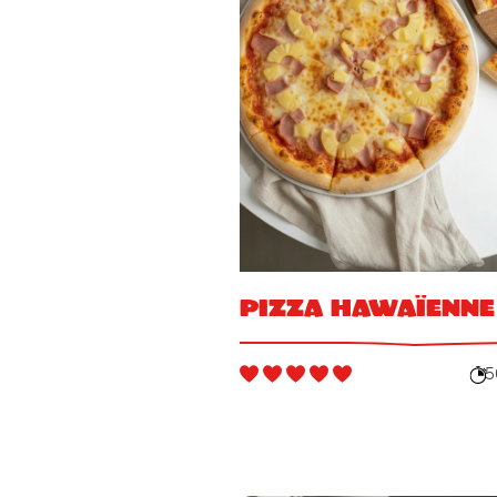
Pizza Hawaïenne
5