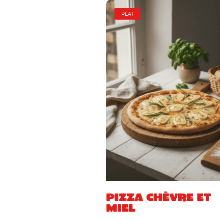
PLAT
Pizza chèvre et
miel