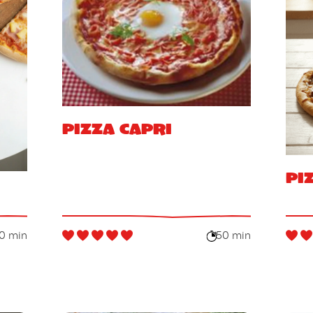
Pizza Capri
Pi
0 min
50 min