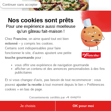
Pizza
végétarienne
chèvre –
betterave
50 min