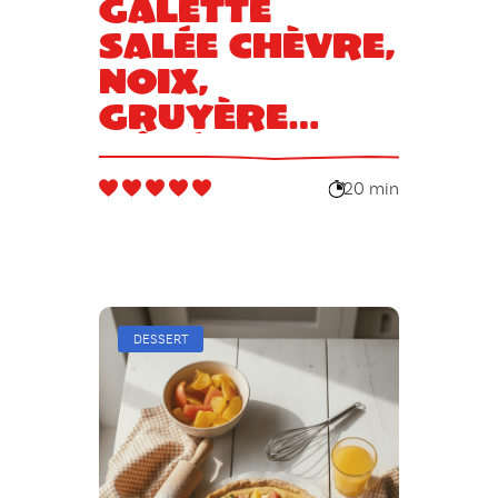
Galette
salée chèvre,
noix,
gruyère
râpé et miel
20 min
DESSERT