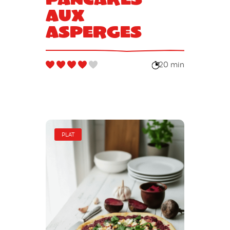
aux
asperges
20 min
PLAT