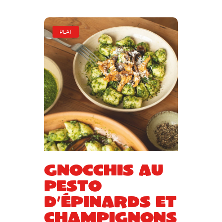
PLAT
Gnocchis au
pesto
d’épinards et
champignons