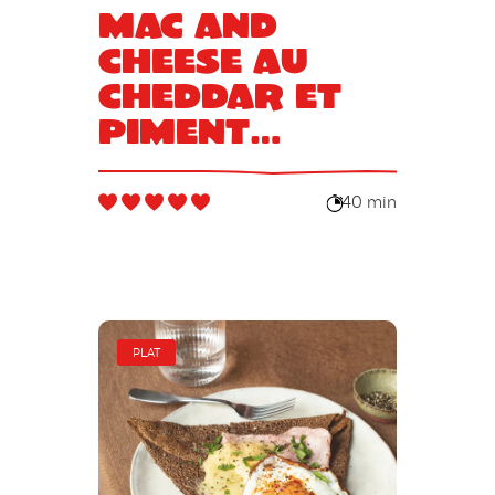
Mac and
cheese au
cheddar et
piment
d’Espelette
40 min
PLAT