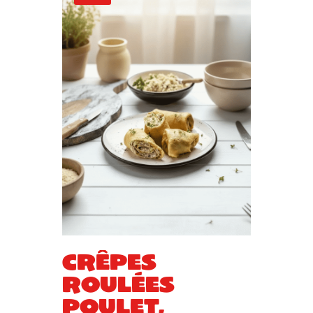
Crêpes
roulées
poulet,