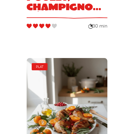
champignons,
béchamel
30 min
PLAT