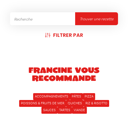
Trouver une recette
FILTRER PAR
Francine vous
recommande
ACCOMPAGNEMENTS
PÂTES
PIZZA
POISSONS & FRUITS DE MER
QUICHES
RIZ & RISOTTO
SAUCES
TARTES
VIANDE