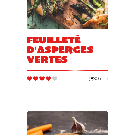
Feuilleté
d’asperges
vertes
30 min