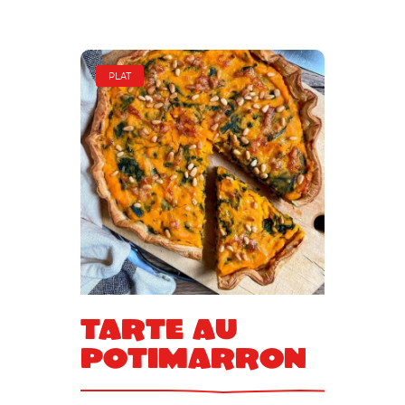
PLAT
Tarte au
potimarron