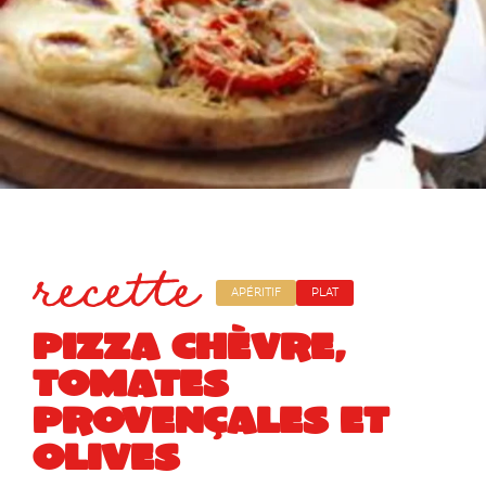
recette
APÉRITIF
PLAT
PIZZA CHÈVRE,
TOMATES
PROVENÇALES ET
OLIVES