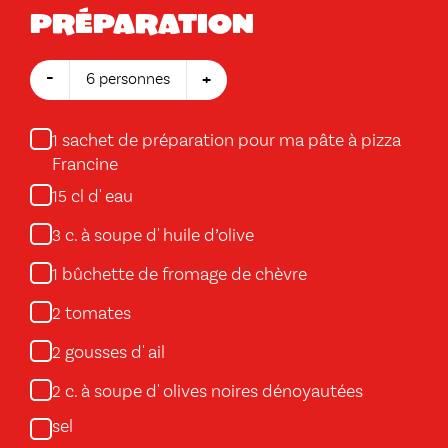
Préparation
-
+
6 personnes
sachet de préparation pour ma pâte à pizza
1
Francine
cl d' eau
15
c. à soupe d' huile d’olive
3
bûchette de fromage de chèvre
1
tomates
2
gousses d' ail
2
c. à soupe d' olives noires dénoyautées
2
sel