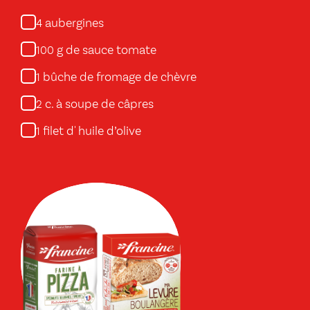
aubergines
4
g de sauce tomate
100
bûche de fromage de chèvre
1
c. à soupe de câpres
2
filet d' huile d’olive
1