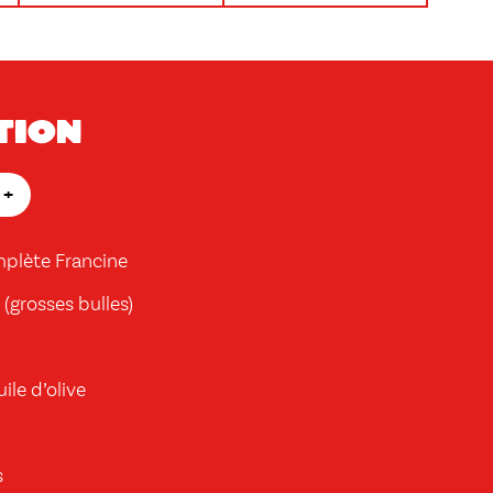
tion
+
mplète Francine
(grosses bulles)
ile d’olive
s