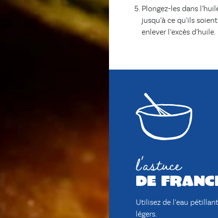
Plongez-les dans l’huil
jusqu’à ce qu’ils soie
enlever l’excès d’huile.
l'astuce
de franc
Utilisez de l’eau pétillan
légers.