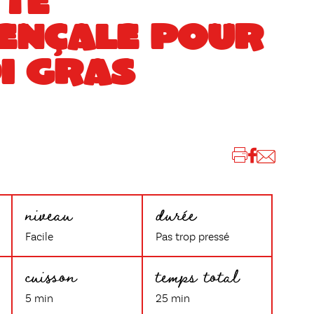
TTE
ENÇALE POUR
I GRAS
niveau
durée
Facile
Pas trop pressé
cuisson
temps total
5 min
25 min