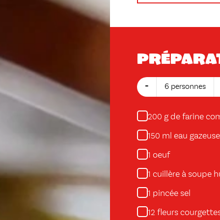
Prépara
-
6 personnes
g de farine co
200
ml eau gazeuse 
150
oeuf
1
cuillère à soupe hu
1
pincée sel
1
fleurs courgette
12