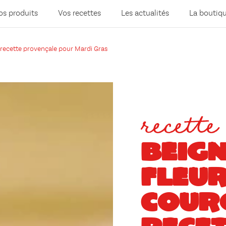
os produits
Vos recettes
Les actualités
La boutiq
e recette provençale pour Mardi Gras
recette
BEIGN
FLEUR
COURG