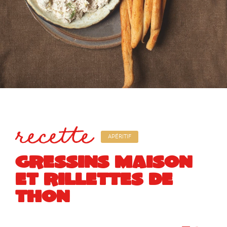
recette
APÉRITIF
GRESSINS MAISON
ET RILLETTES DE
THON