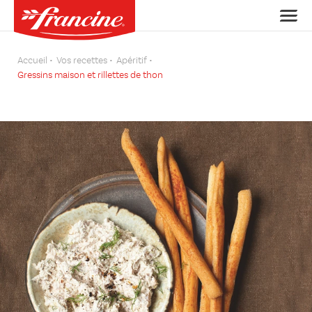
Accueil
Vos recettes
Apéritif
Gressins maison et rillettes de thon