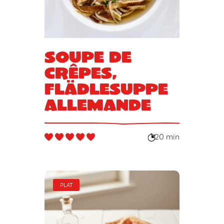
Soupe de
crêpes,
flädlesuppe
allemande
20 min
PLAT