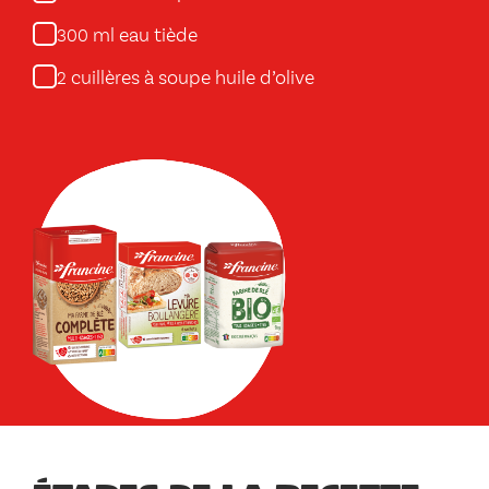
ml eau tiède
300
cuillères à soupe huile d’olive
2