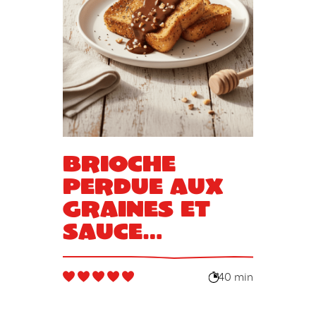
Brioche
perdue aux
graines et
sauce
chocolat
praliné
40 min