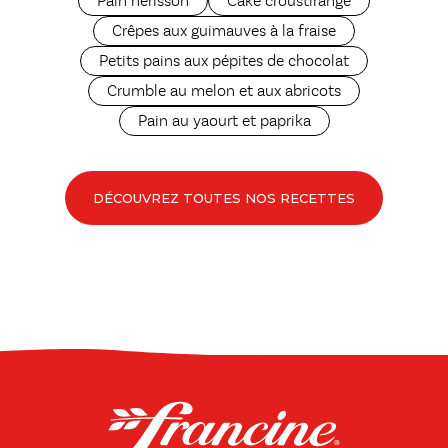
Pain hérisson
Cake croustirange
Crêpes aux guimauves à la fraise
Petits pains aux pépites de chocolat
Crumble au melon et aux abricots
Pain au yaourt et paprika
DÉCOUVREZ TOUTES NOS RECETTES