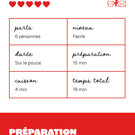
parts
niveau
6 personnes
Facile
durée
préparation
Sur le pouce
15 min
cuisson
temps total
4 min
19 min
Préparation