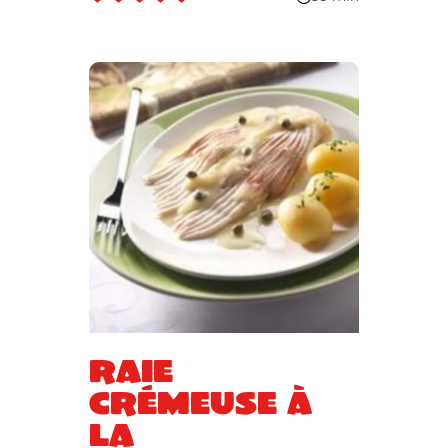
Raie
crémeuse à
la