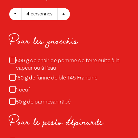
-
+
4 personnes
Pour les gnocchis
g de chair de pomme de terre cuite à la
500
vapeur ou à l’eau
g de farine de blé T45 Francine
150
oeuf
1
g de parmesan râpé
50
Pour le pesto d'épinards