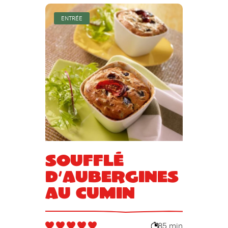
ENTRÉE
Soufflé
d’aubergines
au cumin
85 min