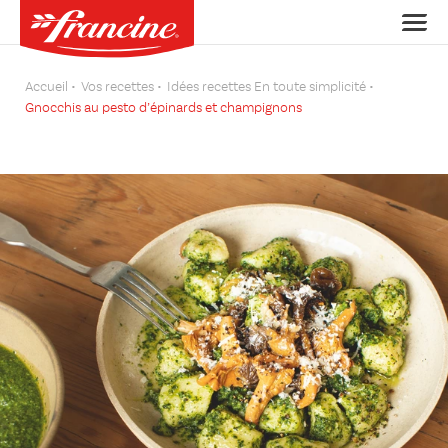
Accueil
Vos recettes
Idées recettes En toute simplicité
Gnocchis au pesto d’épinards et champignons