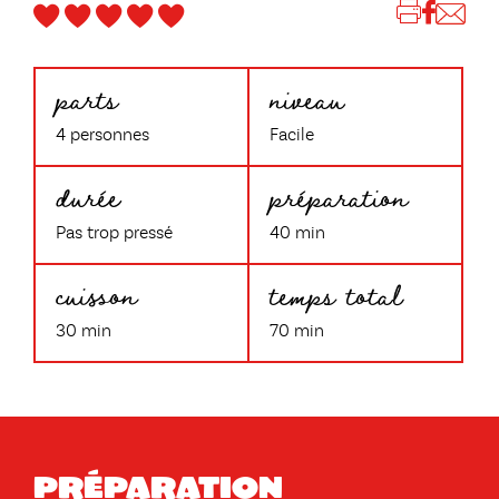
parts
niveau
4 personnes
Facile
durée
préparation
Pas trop pressé
40 min
cuisson
temps total
30 min
70 min
Préparation