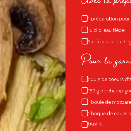
préparation pour 
1
cl d' eau tiède
15
c. à soupe ou 30g 
3
Pour la garni
g de coeurs d’
200
g de champign
150
boule de mozzare
1
brique de coulis 
1
basilic