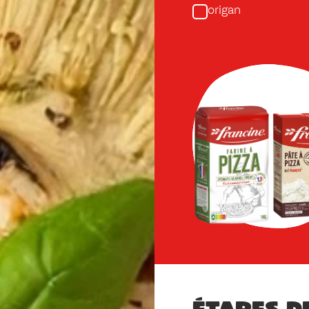
origan
Étapes d