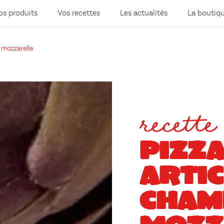
os produits
Vos recettes
Les actualités
La boutiq
 mozzarella
recette
PIZZ
ARTIC
CHAM