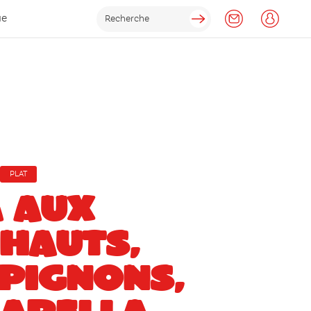
ue
PLAT
A AUX
HAUTS,
PIGNONS,