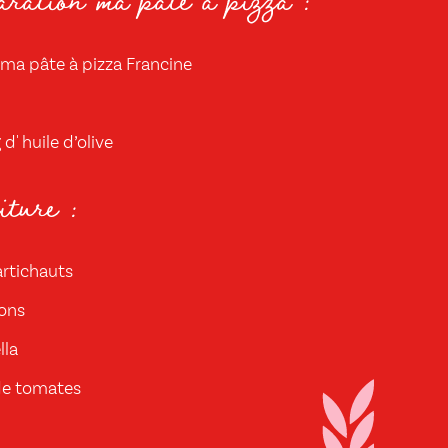
ma pâte à pizza Francine
d' huile d’olive
ture :
artichauts
ons
lla
de tomates