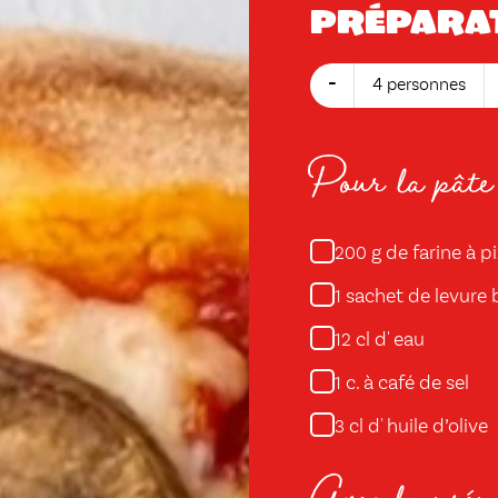
Prépara
-
4 personnes
Pour la pâte
g de farine à p
200
sachet de levure 
1
cl d' eau
12
c. à café de sel
1
cl d' huile d’olive
3
Avec la prépa