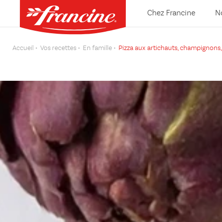
Chez Francine
N
Accueil
Vos recettes
En famille
Pizza aux artichauts, champignons,