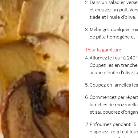
Dans un saladier, vers
et creusez un puit. Ver
tiède et l’huile d’olive.
Mélangez quelques min
de pâte homogène et li
Pour la garniture :
Allumez le four à 240°C
Coupez-les en tranches
soupe d’huile d’olive j
Coupez en lamelles les
Commencez par répartir
lamelles de mozzarella
et saupoudrez d’origan
Enfournez pendant 15 m
disposez trois feuilles