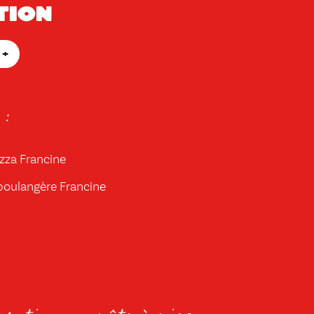
tion
+
 :
izza Francine
boulangère Francine
ration ma pâte à pizza :