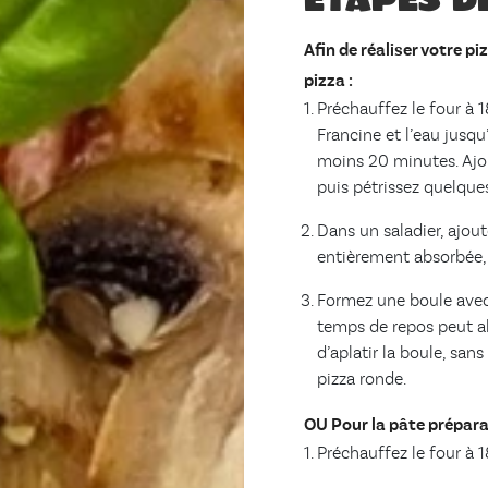
Afin de réaliser votre p
pizza :
Préchauffez le four à 1
Francine et l’eau jusq
moins 20 minutes. Ajout
puis pétrissez quelques
Dans un saladier, ajout
entièrement absorbée,
Formez une boule avec 
temps de repos peut all
d’aplatir la boule, sans
pizza ronde.
OU Pour la pâte préparat
Préchauffez le four à 1