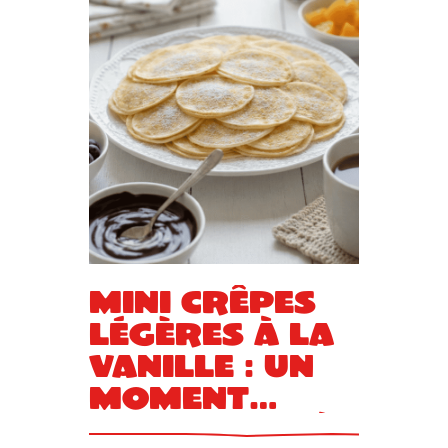
Mini crêpes
légères à la
vanille : un
moment
gourmand à