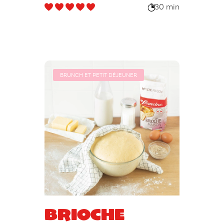
partager (ou
30 min
pas !)
BRUNCH ET PETIT DÉJEUNER
Brioche