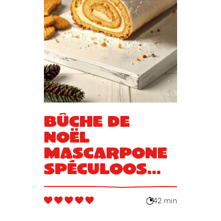
Bûche de
Noël
mascarpone
spéculoos
façon
grand-mère
42 min