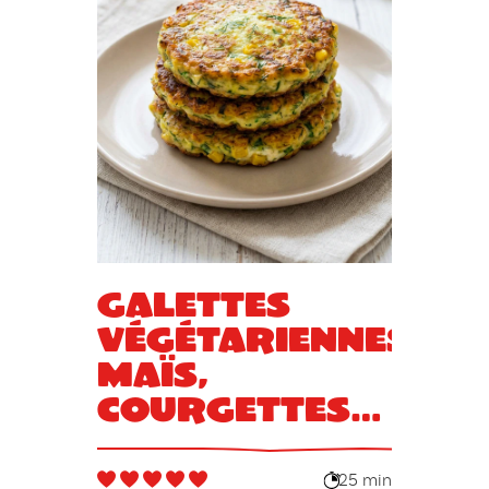
Galettes
végétariennes
maïs,
courgettes
et ricotta
25 min