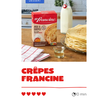
DESSERT
Crêpes
Francine
10 min