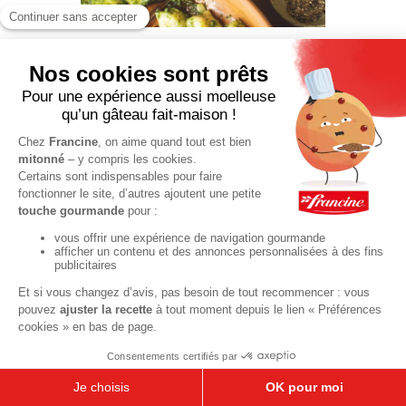
Gnocchis au
pesto
d’épinards et
champignons
70 min
PLAT