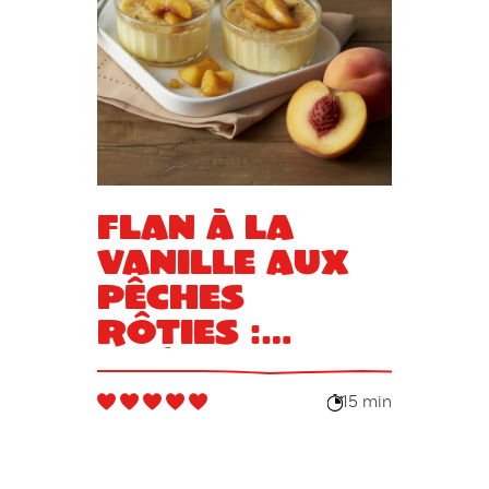
Flan à la
vanille aux
pêches
rôties :
préparation
facile
15 min