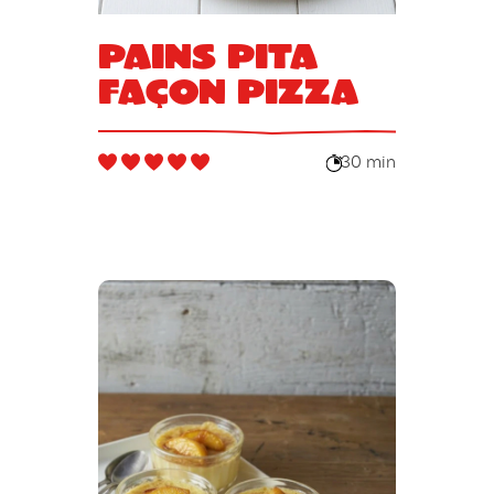
Pains pita
façon pizza
30 min