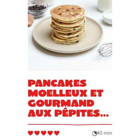
Pancakes
moelleux et
gourmand
aux pépites
de chocolat
40 min