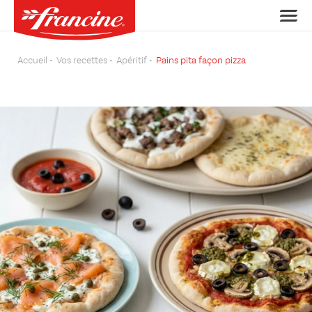
Accueil
Vos recettes
Apéritif
Pains pita façon pizza