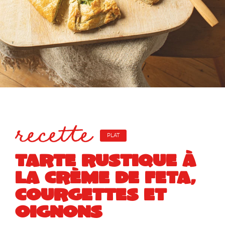
recette
PLAT
TARTE RUSTIQUE À
LA CRÈME DE FETA,
COURGETTES ET
OIGNONS