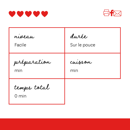
niveau
durée
Facile
Sur le pouce
préparation
cuisson
min
min
temps total
0 min