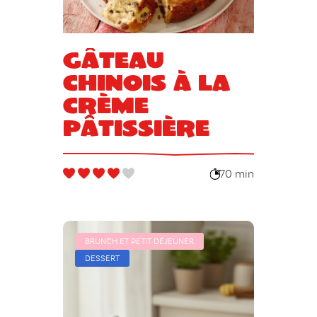
Gâteau
chinois à la
crème
pâtissière
70 min
BRUNCH ET PETIT DÉJEUNER
DESSERT