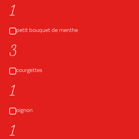
1
petit bouquet de menthe
3
courgettes
1
oignon
1