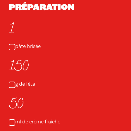
Préparation
1
pâte brisée
150
g de féta
50
ml de crème fraîche