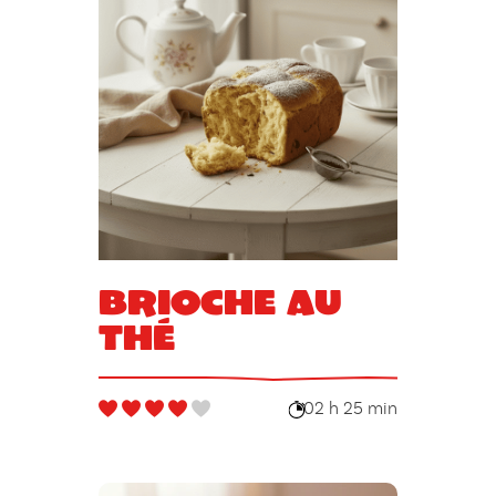
Brioche au
thé
02 h 25 min