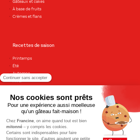
Gâteaux et cakes
À base de fruits
Crèmes et flans
Recettes de saison
Printemps
Été
Automne
Hiver
TOUTES LES RECETTES