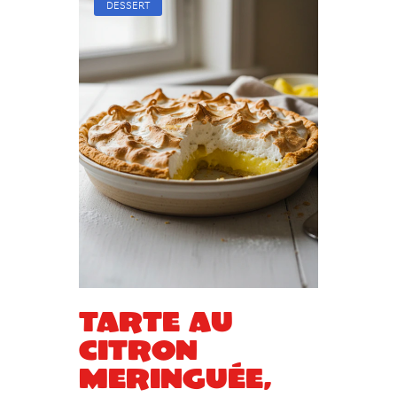
DESSERT
Tarte au
citron
meringuée,