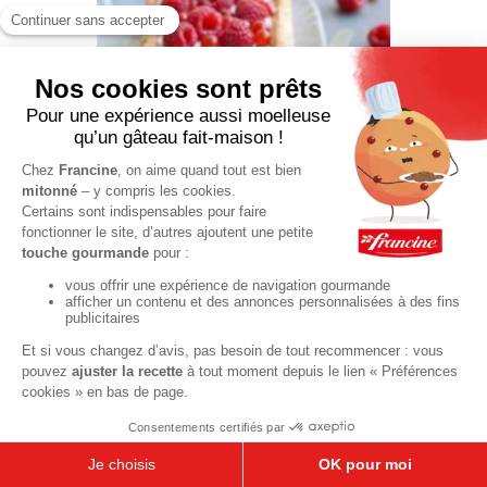
Tarte légère
au fromage
blanc et
framboises
35 min