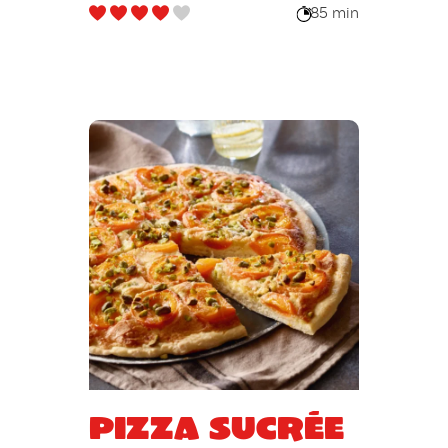
frangipane
85 min
Pizza sucrée