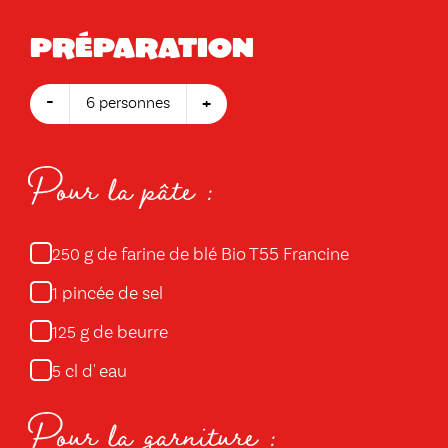
Préparation
-
+
6 personnes
Pour la pâte :
g de farine de blé Bio T55 Francine
250
pincée de sel
1
g de beurre
125
cl d' eau
5
Pour la garniture :