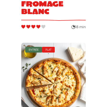
fromage
blanc
18 min
ENTRÉE
PLAT