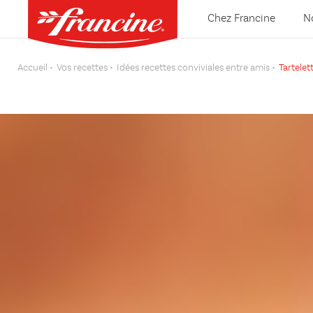
Chez Francine
N
Accueil
Vos recettes
Idées recettes conviviales entre amis
Tartelet