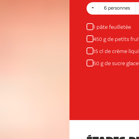
-
6 personnes
pâte feuilletée
1
g de petits fru
450
cl de crème liqu
15
g de sucre glace
50