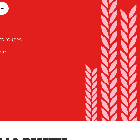
+
its rouges
ide