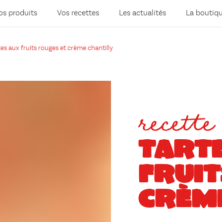
os produits
Vos recettes
Les actualités
La boutiq
tes aux fruits rouges et crème chantilly
recette
TART
FRUIT
CRÈM