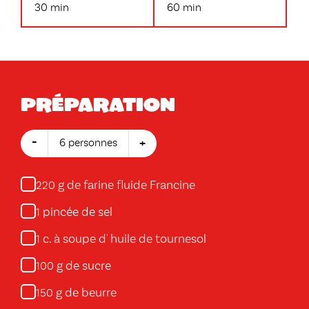
30 min
60 min
Préparation
-
+
6 personnes
g de farine fluide Francine
220
pincée de sel
1
c. à soupe d' huile de tournesol
1
g de sucre
100
g de beurre
150