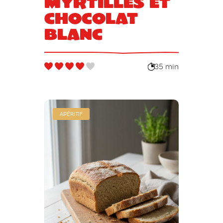
myrtilles et
chocolat
blanc
35 min
APÉRITIF