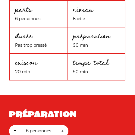
parts
niveau
6 personnes
Facile
durée
préparation
Pas trop pressé
30 min
cuisson
temps total
20 min
50 min
Préparation
-
+
6 personnes