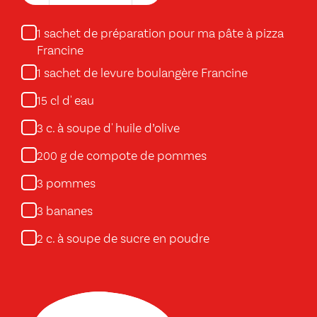
sachet de préparation pour ma pâte à pizza
1
Francine
sachet de levure boulangère Francine
1
cl d' eau
15
c. à soupe d' huile d’olive
3
g de compote de pommes
200
pommes
3
bananes
3
c. à soupe de sucre en poudre
2