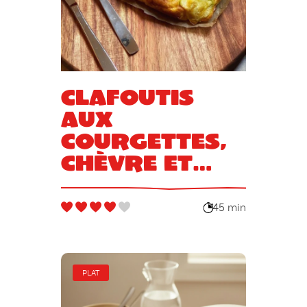
Clafoutis
aux
courgettes,
chèvre et
miel
45 min
PLAT