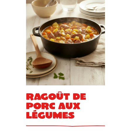
Ragoût de
porc aux
légumes