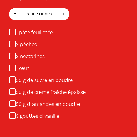
-
+
5 personnes
pâte feuilletée
1
pêches
3
nectarines
3
œuf
1
g de sucre en poudre
50
g de crème fraîche épaisse
50
g d' amandes en poudre
50
gouttes d' vanille
3