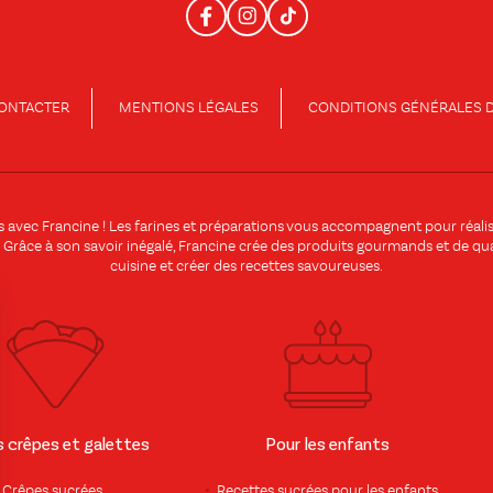
ONTACTER
MENTIONS LÉGALES
CONDITIONS GÉNÉRALES D
es avec
Francine
! Les
farines
et
préparations
vous accompagnent pour réalise
 ! Grâce à son savoir inégalé, Francine crée des produits gourmands et de qual
cuisine et créer des
recettes
savoureuses.
s crêpes et galettes
Pour les enfants
Crêpes sucrées
Recettes sucrées pour les enfants