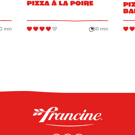
Pizza à la poire
Pi
ba
0 min
50 min