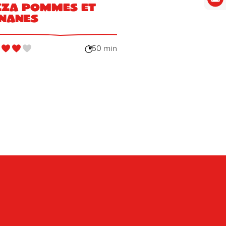
zza pommes et
nanes
50 min