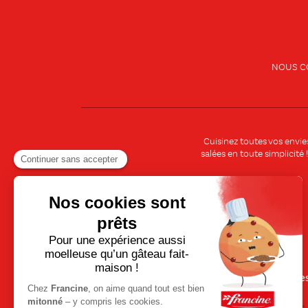
NOUS C
Cuisinez toutes vos envi
salées en toute simplicité
Recettes rapides et faciles
Idée
Recettes simples pour tous les jours