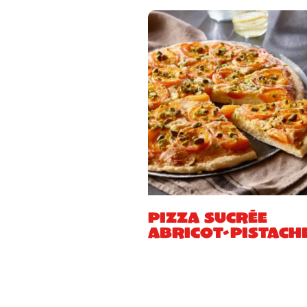
Pizza sucrée
abricot-pistach