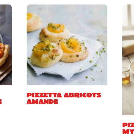
Pizzetta abricots
e
amande
Pi
my